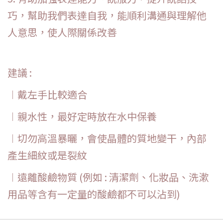
巧，幫助我們表達自我，能順利溝通與理解他
人意思，使人際關係改善
建議 :
︱戴左手比較適合
︱親水性，最好定時放在水中保養
︱切勿高溫暴曬，會使晶體的質地變干，內部
產生細紋或是裂紋
︱遠離酸鹼物質 (例如 : 清潔劑、化妝品、洗漱
用品等含有一定量的酸鹼都不可以沾到)