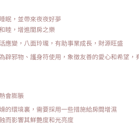
穩睡眠，並帶來夜夜好夢
和睦，增進閨房之樂
靈活應變，八面玲瓏，有助事業成長，財源旺盛
為辟邪物、護身符使用，象徵友善的愛心和希望，
熱會膨脹
燥的環境裏，需要採用一些措施給房間增濕
蝕而影響其鮮艷度和光亮度