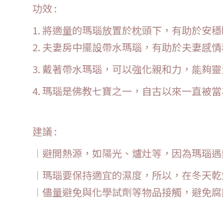
功效 :
1. 將適量的瑪瑙放置於枕頭下，有助於安
2.
夫妻房中擺設帶水瑪瑙，有助於夫妻感情
3. 戴著帶水瑪瑙，可以強化親和力，能夠
4.
瑪瑙是佛教七寶之一，自古以來一直被當
建議 :
︱避開熱源，如陽光、爐灶等，因為瑪瑙遇
︱瑪瑙要保持適宜的濕度，所以，在冬天乾
︱儘量避免與化學試劑等物品接觸，避免腐