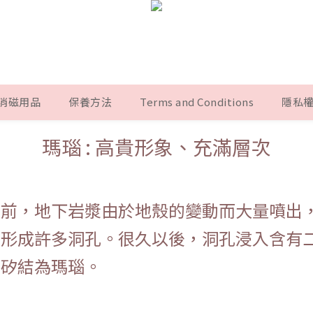
消磁用品
保養方法
Terms and Conditions
隱私權政
瑪瑙 : 高貴形象、充滿層次
年前，地下岩漿由於地殼的變動而大量噴出
而形成許多洞孔。很久以後，洞孔浸入含有
化矽結為瑪瑙。