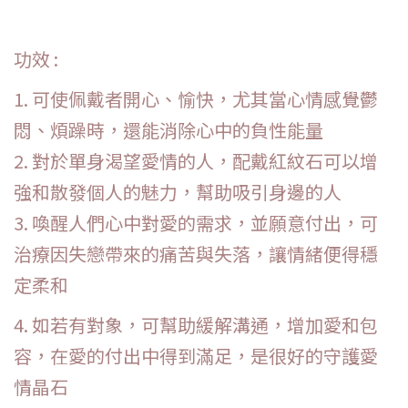
功效 :
1. 可使佩戴者開心、愉快，尤其當心情感覺鬱
悶、煩躁時，還能消除心中的負性能量
2.
對於
單身
渴望愛情的人，配戴紅紋石可以增
強和散發個人的魅力，幫助吸引身邊的人
3. 喚醒人們心中對愛的需求，並願意付出，可
治療因失戀帶來的痛苦與失落，讓情緒便得穩
定柔和
4.
如若有對象
，可幫助緩解溝通，增加愛和包
容，在愛的付出中得到滿足，是很好的守護愛
情晶石