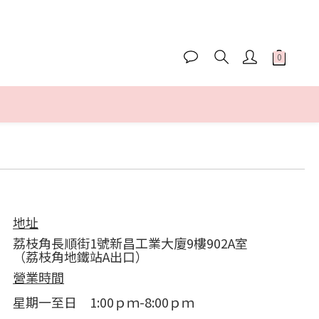
地址
荔枝角長順街1號新昌工業大廈9樓902A室
（荔枝角地鐵站A出口）
營業時間
星期一至日 1:00ｐｍ-8:00ｐｍ