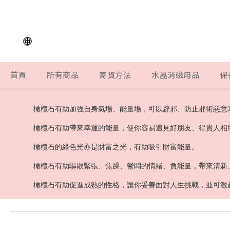
首頁
所有商品
寄貨方法
水晶消磁用品
保
橄欖石有助加強自身氣場、能量場，可以辟邪、防止邪術惡意
橄欖石有助帶來幸運的能量，使你容易遇見好朋友、得貴人相
橄欖石的綠色光亦是財富之光，有助吸引財富能量。
橄欖石有助驅散緊張、焦躁、鬱悶的情緒、負能量，帶來清新
橄欖石有助促進成熟的性格，讓你妥善面對人生挑戰，並可激