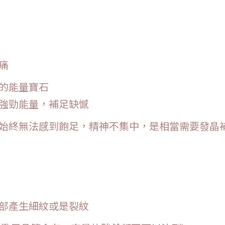
痛
威的能量寶石
之強勁能量，補足缺憾
眠始終無法感到飽足，精神不集中，是相當需要發晶
部產生細紋或是裂紋